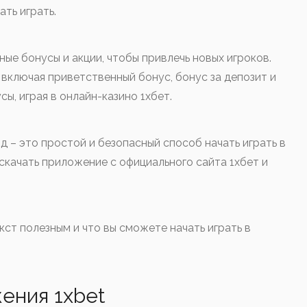
ать играть.
ные бонусы и акции, чтобы привлечь новых игроков.
 включая приветственный бонус, бонус за депозит и
ы, играя в онлайн-казино 1хбет.
ид – это простой и безопасный способ начать играть в
скачать приложение с официального сайта 1хбет и
кст полезным и что вы сможете начать играть в
ения 1xbet