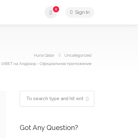
0
Sign In
Huna Qatar
Uncategorized
ь 1XBET на Андроид – Официальное приложение
Got Any Question?