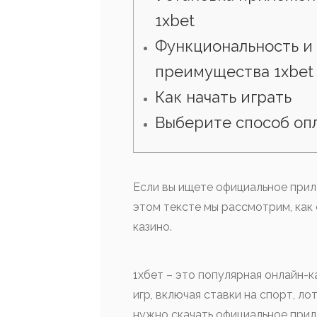
1xbet
Функциональность и
преимущества 1xbet
Как начать играть
Выберите способ оп
Если вы ищете официальное прило
этом тексте мы рассмотрим, как 
казино.
1хбет – это популярная онлайн-к
игр, включая ставки на спорт, ло
нужно скачать официальное прил